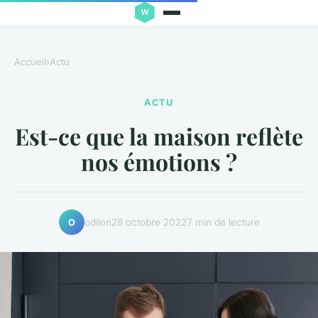
Accueil
›
Actu
ACTU
Est-ce que la maison reflète
nos émotions ?
odilon
28 octobre 2022
7 min de lecture
O