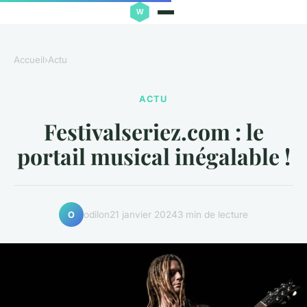
Accueil
›
Actu
ACTU
Festivalseriez.com : le
portail musical inégalable !
odilon
21 janvier 2024
3 min de lecture
O