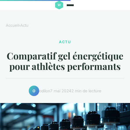
Accueil
›
Actu
ACTU
Comparatif gel énergétique
pour athlètes performants
odilon
7 mai 2024
2 min de lecture
O