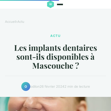
Accueil
›
Actu
ACTU
Les implants dentaires
sont-ils disponibles à
Mascouche ?
odilon
26 février 2024
2 min de lecture
O