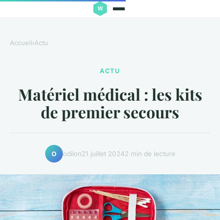
Accueil
›
Actu
ACTU
Matériel médical : les kits
de premier secours
odilon
21 juillet 2024
2 min de lecture
O