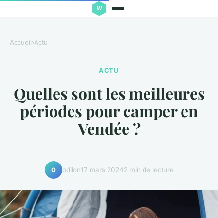
Accueil
›
Actu
ACTU
Quelles sont les meilleures
périodes pour camper en
Vendée ?
odilon
17 mars 2024
2 min de lecture
O