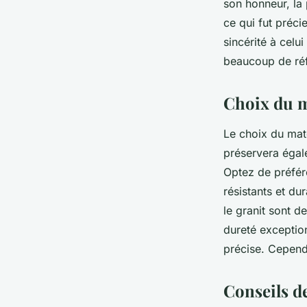
son honneur, la 
ce qui fut préc
sincérité à celu
beaucoup de ré
Choix du 
Le choix du maté
préservera égal
Optez de préfér
résistants et du
le granit sont d
dureté exception
précise. Cependa
Conseils d