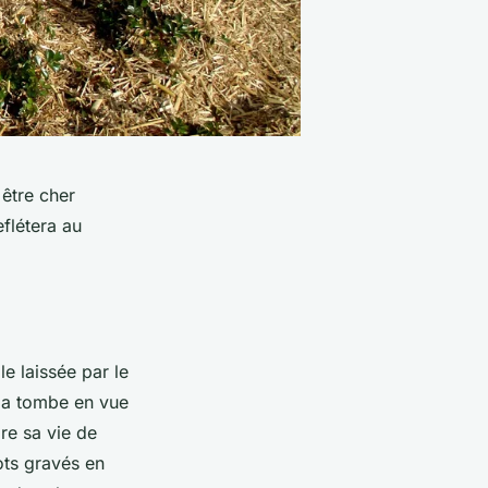
 être cher
flétera au
le laissée par le
r la tombe en vue
ore sa vie de
ots gravés en