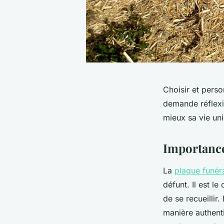
Choisir et perso
demande réflexio
mieux sa vie un
Importanc
La
plaque funér
défunt. Il est l
de se recueillir
manière authent