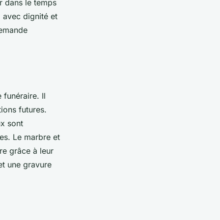
er dans le temps
 avec dignité et
 demande
funéraire. Il
ions futures.
x sont
res. Le marbre et
ire grâce à leur
et une gravure