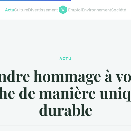
Actu
Culture
Divertissement
Emploi
Environnement
Société
ACTU
ndre hommage à vo
he de manière uniq
durable