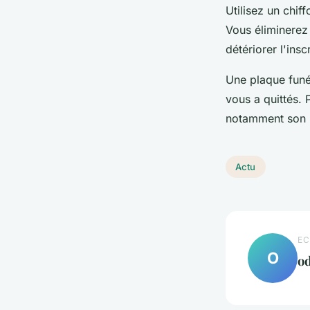
Utilisez un chif
Vous éliminerez 
détériorer l'ins
Une plaque funé
vous a quittés. P
notamment son n
Actu
EC
O
od