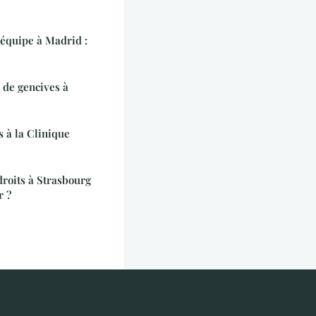
'équipe à Madrid :
 de gencives à
s à la Clinique
droits à Strasbourg
r ?