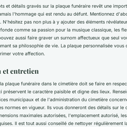
s et détails gravés sur la plaque funéraire revêt une import
à jamais l'hommage qui est rendu au défunt. Mentionnez d'a
. N'hésitez pas non plus à y ajouter des éléments révélateu
ofonde comme sa passion pour la musique classique, les fle
ouvez aussi faire graver un surnom affectueux que seul vous
umant sa philosophie de vie. La plaque personnalisée vous of
primer votre affection.
n et entretien
e la plaque funéraire dans le cimetière doit se faire en respec
ci préservent le caractère paisible et digne des lieux. Ren
ices municipaux et de l'administration du cimetière concer
s normes en vigueur. Ils vous donneront des détails sur le 
imensions maximales autorisées, l'emplacement autorisé, les
quises. Il est tout aussi conseillé de nettoyer régulièrement 