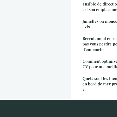
Fusible de directio
est son emplaceme
Jumelles ou monocu
avis
Recrutement en res
pas vous perdre pe
d'embauche
Comment optimiser 
CV pour une meill
Quels sont les bie
en bord de mer pr
?