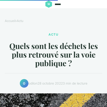
Accueil
›
Actu
ACTU
Quels sont les déchets les
plus retrouvé sur la voie
publique ?
odilon
28 octobre 2022
3 min de lecture
O