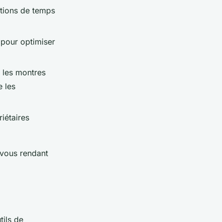
mations de temps
S pour optimiser
 les montres
e les
iétaires
vous rendant
tils de