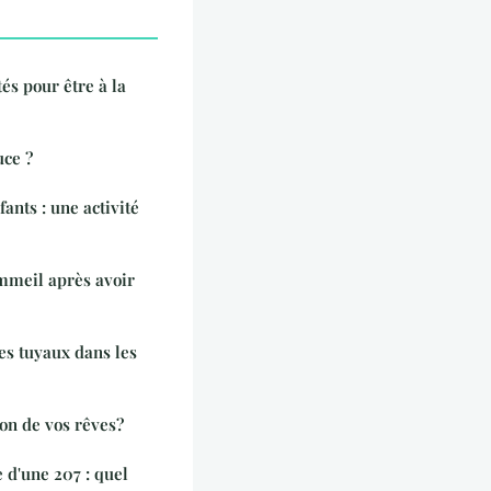
tés pour être à la
uce ?
ants : une activité
meil après avoir
es tuyaux dans les
n de vos rêves?
e d'une 207 : quel