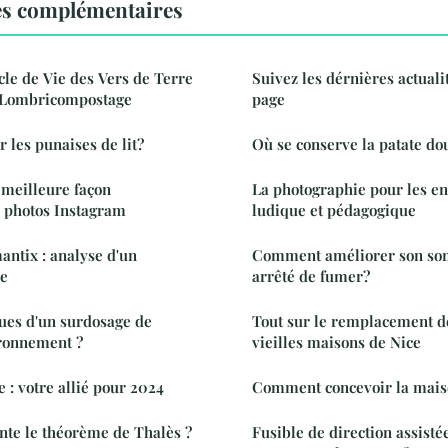
es complémentaires
le de Vie des Vers de Terre
Suivez les dérnières actuali
n Lombricompostage
page
 les punaises de lit?
Où se conserve la patate do
 meilleure façon
La photographie pour les enf
s photos Instagram
ludique et pédagogique
antix : analyse d'un
Comment améliorer son som
e
arrêté de fumer?
ques d'un surdosage de
Tout sur le remplacement d
ironnement ?
vieilles maisons de Nice
 : votre allié pour 2024
Comment concevoir la maiso
te le théorème de Thalès ?
Fusible de direction assisté