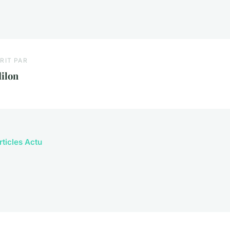
RIT PAR
ilon
rticles Actu