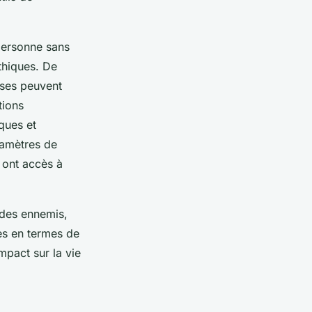
personne sans
thiques. De
ises peuvent
tions
sques et
ramètres de
i ont accès à
 des ennemis,
les en termes de
impact sur la vie