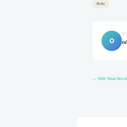
Actu
EC
O
od
← Voir tous les a