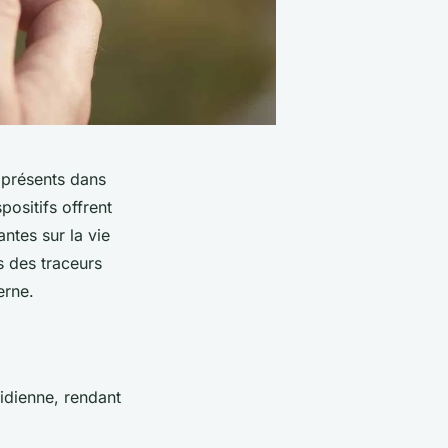
iprésents dans
positifs offrent
ntes sur la vie
s des traceurs
erne.
idienne, rendant