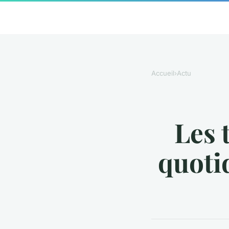
Accueil
›
Actu
Les 
quoti