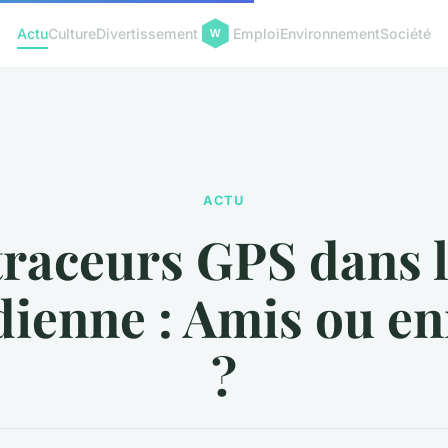
Actu
Culture
Divertissement
Emploi
Environnement
Société
ACTU
traceurs GPS dans l
dienne : Amis ou e
?