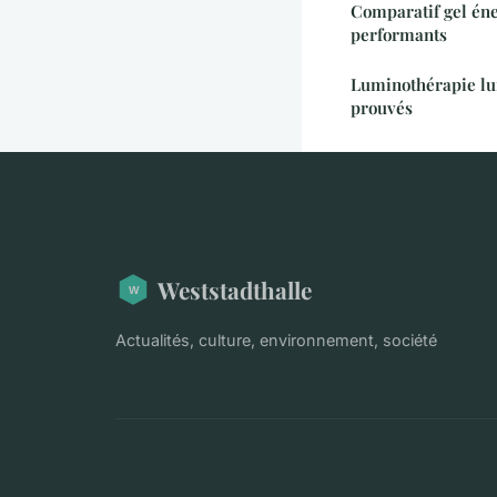
Comparatif gel éne
performants
Luminothérapie lum
prouvés
Weststadthalle
Actualités, culture, environnement, société