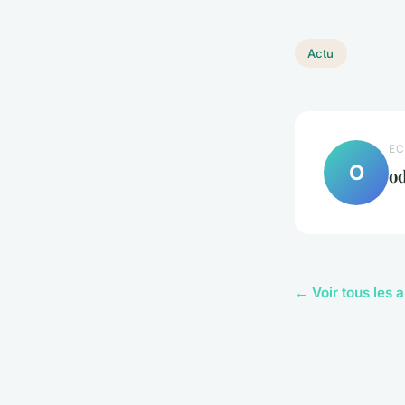
Actu
EC
O
od
← Voir tous les a