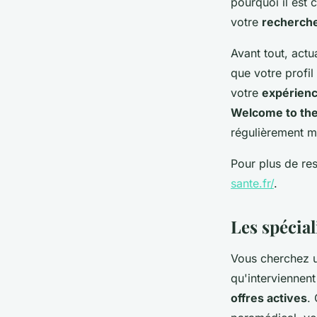
pourquoi il est 
votre
recherch
Avant tout, actu
que votre profil
votre
expérien
Welcome to the
régulièrement mi
Pour plus de res
sante.fr/
.
Les spécial
Vous cherchez 
qu'interviennen
offres actives
.