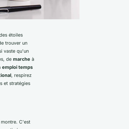
des étoiles
de trouver un
si vaste qu'un
es, de
marche
à
n
emploi temps
tional
, respirez
 et stratégies
 montre. C'est