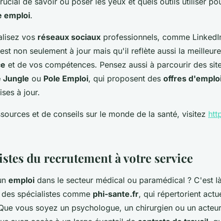
crucial de savoir où poser les yeux et quels outils utiliser po
e emploi
.
alisez vos
réseaux sociaux
professionnels, comme LinkedI
 est non seulement à jour mais qu'il reflète aussi la meilleur
ce
et de vos compétences. Pensez aussi à parcourir des si
 Jungle
ou
Pole Emploi
, qui proposent des
offres d'emplo
ses à jour.
sources et de conseils sur le monde de la santé, visitez
htt
istes du recrutement à votre service
un
emploi
dans le secteur médical ou paramédical ? C'est l
t des spécialistes comme
phi-sante.fr
, qui répertorient act
 Que vous soyez un psychologue, un chirurgien ou un acteu