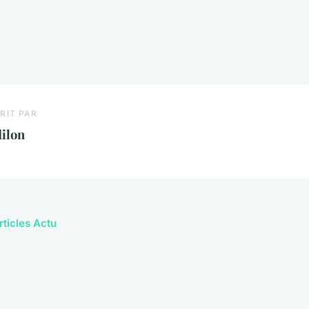
RIT PAR
ilon
rticles Actu