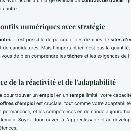
us avez accès à un large éventail de
contrats de travail
, q
ou autre.
s outils numériques avec stratégie
nutes
, il est possible de parcourir des dizaines de
sites d'
 de candidatures. Mais l'important ici n'est pas la quantité,
z-vous de bien comprendre les
tâches
et les exigences de l'
e de la réactivité et de l'adaptabilité
e pour trouver un
emploi
en un
temps
limité, votre capacit
offres d'emploi
est cruciale, tout comme votre adaptabilit
n permanence, et les compétences en demande aujourd'hui
demain. Soyez donc ouvert à l'apprentissage et au dévelo
étences.