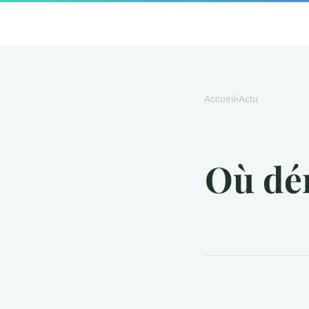
Accueil
›
Actu
Où dén