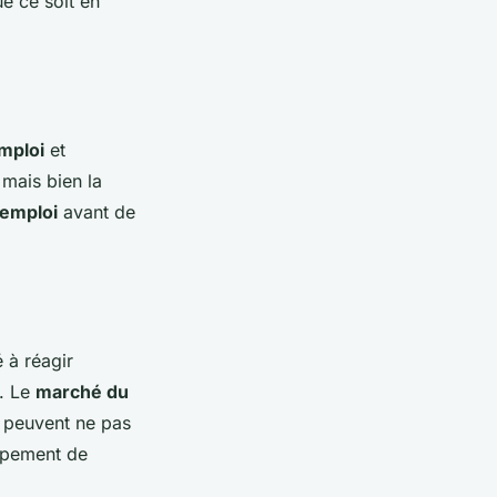
ue ce soit en
emploi
et
 mais bien la
emploi
avant de
é à réagir
é. Le
marché du
 peuvent ne pas
ppement de