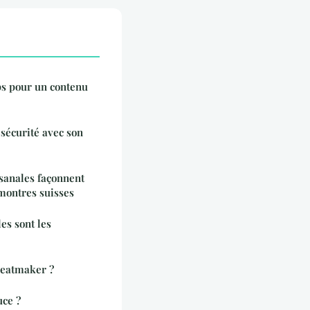
ips pour un contenu
sécurité avec son
sanales façonnent
montres suisses
es sont les
beatmaker ?
uce ?