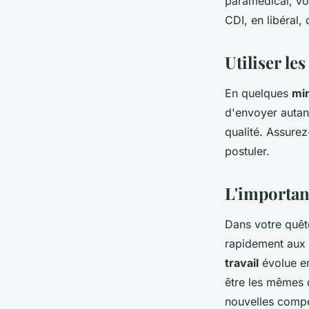
paramédical, vo
CDI, en libéral, 
Utiliser le
En quelques
mi
d'envoyer autant
qualité. Assure
postuler.
L'importanc
Dans votre quêt
rapidement aux
travail
évolue e
être les mêmes 
nouvelles comp