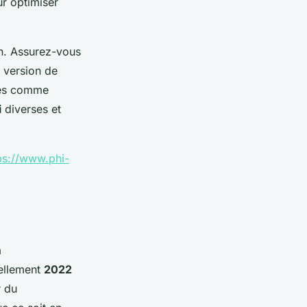
ur optimiser
n. Assurez-vous
e version de
tes comme
i
diverses et
ps://www.phi-
à
uellement
2022
r du