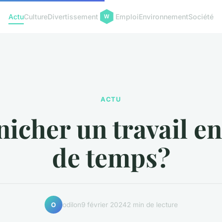
Actu
Culture
Divertissement
Emploi
Environnement
Société
ACTU
icher un travail en
de temps?
odilon
9 février 2024
2 min de lecture
O