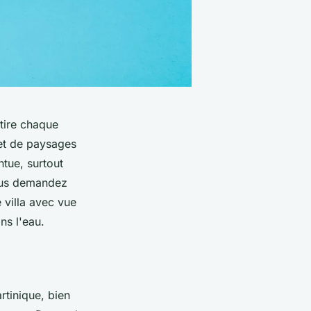
ttire chaque
 et de paysages
tue, surtout
vous demandez
 villa avec vue
ns l'eau.
artinique, bien