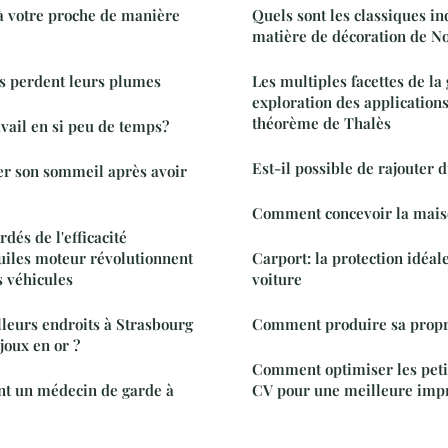
 votre proche de manière
Quels sont les classiques 
matière de décoration de No
s perdent leurs plumes
Les multiples facettes de la
exploration des application
théorème de Thalès
vail en si peu de temps?
Est-il possible de rajouter d
r son sommeil après avoir
Comment concevoir la maiso
rdés de l'efficacité
huiles moteur révolutionnent
Carport: la protection idéal
 véhicules
voiture
lleurs endroits à Strasbourg
Comment produire sa propre
joux en or ?
Comment optimiser les petit
t un médecin de garde à
CV pour une meilleure impr