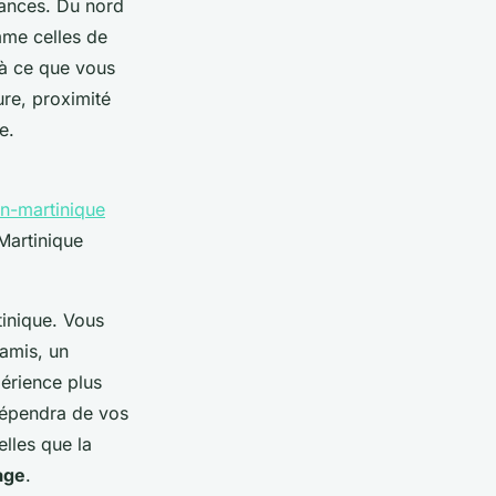
iances. Du nord
mme celles de
 à ce que vous
re, proximité
e.
en-martinique
Martinique
inique. Vous
 amis, un
érience plus
dépendra de vos
elles que la
age
.