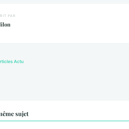
RIT PAR
ilon
rticles Actu
même sujet