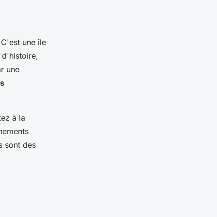
C'est une île
t d'histoire,
ar une
es
tez à la
énements
ns sont des