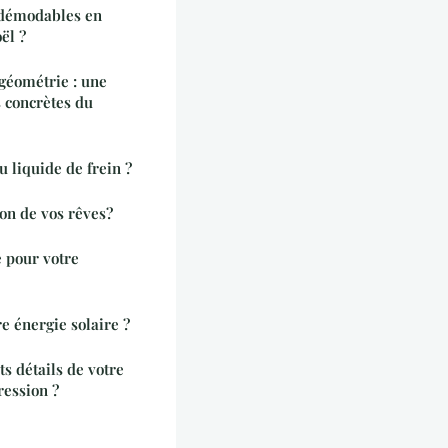
indémodables en
ël ?
 géométrie : une
s concrètes du
u liquide de frein ?
n de vos rêves?
e pour votre
 énergie solaire ?
s détails de votre
ession ?