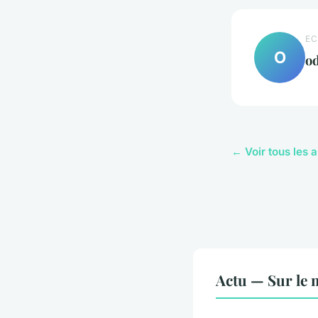
EC
O
od
← Voir tous les a
Actu — Sur le 