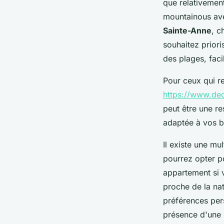
que relativemen
mountainous av
Sainte-Anne
, c
souhaitez priori
des plages, faci
Pour ceux qui r
https://www.dec
peut être une r
adaptée à vos b
Il existe une mu
pourrez opter po
appartement si 
proche de la na
préférences pers
présence d'une 