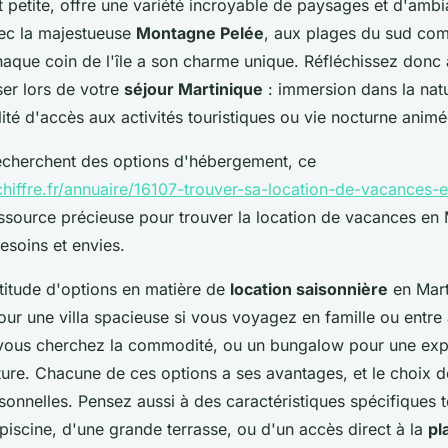
t petite, offre une variété incroyable de paysages et d'amb
ec la majestueuse
Montagne Pelée
, aux plages du sud co
haque coin de l'île a son charme unique. Réfléchissez donc
ser lors de votre
séjour Martinique
: immersion dans la natu
lité d'accès aux activités touristiques ou vie nocturne animé
echerchent des options d'hébergement, ce
hiffre.fr/annuaire/16107-trouver-sa-location-de-vacances-
essource précieuse pour trouver la location de vacances en 
esoins et envies.
ltitude d'options en matière de
location saisonnière
en Mart
ur une villa spacieuse si vous voyagez en famille ou entre
vous cherchez la commodité, ou un bungalow pour une exp
ture. Chacune de ces options a ses avantages, et le choix 
onnelles. Pensez aussi à des caractéristiques spécifiques t
piscine, d'une grande terrasse, ou d'un accès direct à la
pl