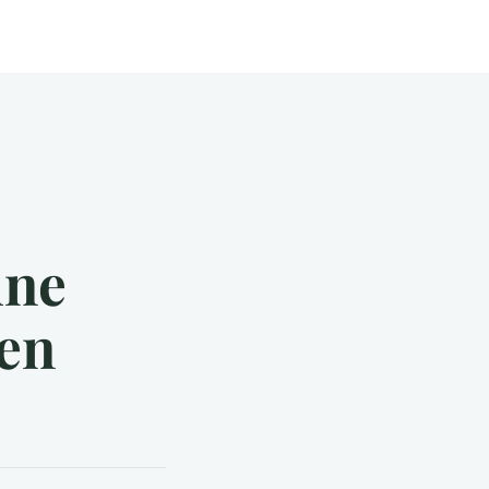
une
 en