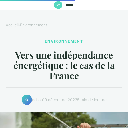
Accueil
›
Environnement
ENVIRONNEMENT
Vers une indépendance
énergétique : le cas de la
France
odilon
19 décembre 2023
5 min de lecture
O