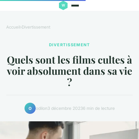
Accueil
›
Divertissement
DIVERTISSEMENT
Quels sont les films cultes à
voir absolument dans sa vie
?
odilon
3 décembre 2023
6 min de lecture
O